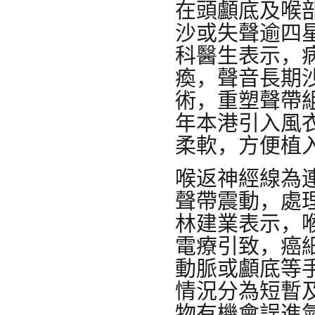
在頭顱底及喉
沙或失聲逾四
科醫生表示，
瘓，聲音長期
術，重塑聲帶
年本港引入風衣
柔軟，方便植
喉返神經線為
聲帶震動，處
林建業表示，
電療引致，癌
動脈或顱底等
情況分為短暫
物有機會誤進