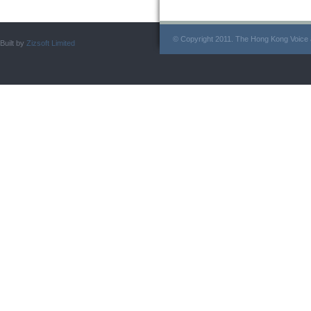
© Copyright 2011. The Hong Kong Voice a
Built by
Zizsoft Limited