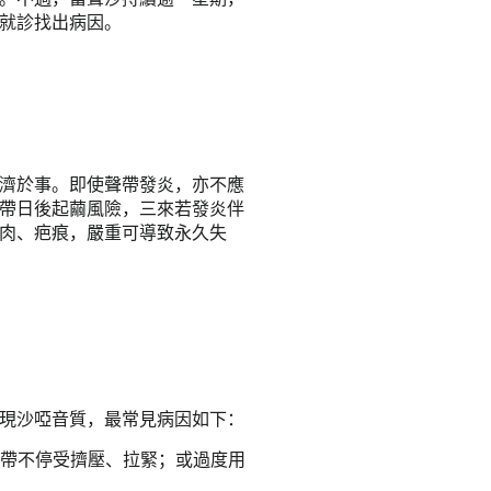
就診找出病因。
濟於事。即使聲帶發炎，亦不應
帶日後起繭風險，三來若發炎伴
肉、疤痕，嚴重可導致永久失
現沙啞音質，最常見病因如下：
聲帶不停受擠壓、拉緊；或過度用