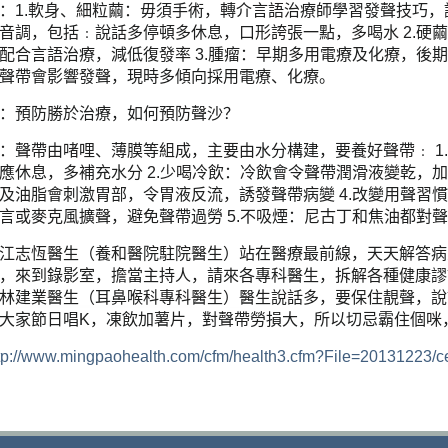
：1.軟身、細粒繭：毋須手術，轉介言語治療師學習發聲技巧
音調，包括﹕說話多停頓多休息，口形誇張一點，多喝水 2.硬
配合言語治療，減低復發率 3.腫瘤：早期多用電療及化療，後
聲帶會影響發聲，現時多傾向採用電療、化療。
：預防勝於治療，如何預防聲沙？
：聲帶由啫哩、薄膜等組成，主要由水分構建，要養好聲帶﹕ 1
應休息，多補充水分 2.少喝冷飲：冷飲會令聲帶潤滑液變乾，加
及油脂會刺激胃部，令胃液反流，誘發聲帶病變 4.改變用聲習
言或麥克風擴聲，避免聲帶過勞 5.不吸煙：尼古丁和焦油都對
江志恆醫生（養和醫院駐院醫生）站在醫療最前線，天天解答病
，來到錄影室，擔當主持人，請來各專科醫生，拆解各種健康謬
林建業醫生（耳鼻喉科專科醫生）醫生說話多，要保住靚聲，說
大家節日唱K，凍飲加薯片，對聲帶勞損大，所以切忌霸住個咪
tp://www.mingpaohealth.com/cfm/health3.cfm?File=20131223/ce