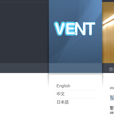
首
English
201
中文
日本語
聖
得