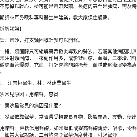
不應掉以輕心，極可能是聲帶起繭、長瘜肉甚至是腫瘤，需及時
期請來耳鼻喉科專科醫生林建業，教大家保住靚聲。
拆解謬誤】
誤：聲沙，打支類固醇針就可以開聲。
：錯。類固醇只可緩解聲帶發炎導致的聲沙，若屬其他病因則無
常注射類固醇，一來副作用多，或影響血糖、血壓，二來增加聲
微絲血管爆裂、充血，打針會將問題掩蓋，血腫或逐漸演變為瘜
。
江：江志恆醫生、林：林建業醫生
沙常見原因﹕用錯聲，感冒
：聲沙最常見的病因是什麼？
：發聲依靠聲帶，當聲帶受損或長異物，影響閉合、震動，便出
. 用錯聲：包括濫用聲線，如常壓低或提高聲線說話、唱歌，令
，如常大聲說話，二者均會令聲帶過度勞損，引起聲沙