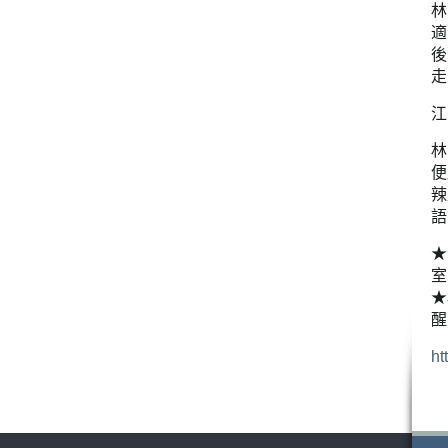
林
適
後
走
江
林
便
辣
語
★
室
★
醒
ht