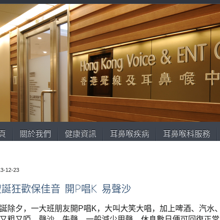
頁
關於我們
健康資訊
耳鼻喉疾病
耳鼻喉科服務
3-12-23
聖誕狂歡保佳音 開P唱K 易聲沙
誕除夕，一大班朋友開P唱K，大叫大笑大唱，加上啤酒、汽水
又粗又啞。聲沙、失聲，一般減少用聲，休息數日便可回復正常