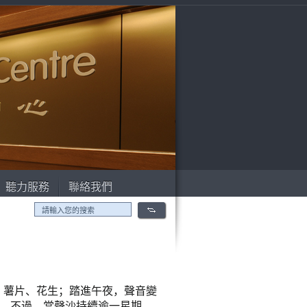
聽力服務
聯絡我們
、薯片、花生；踏進午夜，聲音變
。不過，當聲沙持續逾一星期，