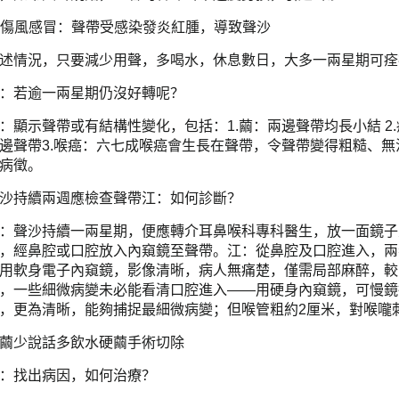
. 傷風感冒：聲帶受感染發炎紅腫，導致聲沙
述情況，只要減少用聲，多喝水，休息數日，大多一兩星期可痊
：若逾一兩星期仍沒好轉呢？
：顯示聲帶或有結構性變化，包括：1.繭：兩邊聲帶均長小結 2
邊聲帶3.喉癌：六七成喉癌會生長在聲帶，令聲帶變得粗糙、
病徵。
沙持續兩週應檢查聲帶江：如何診斷？
：聲沙持續一兩星期，便應轉介耳鼻喉科專科醫生，放一面鏡子
，經鼻腔或口腔放入內窺鏡至聲帶。江：從鼻腔及口腔進入，兩
用軟身電子內窺鏡，影像清晰，病人無痛楚，僅需局部麻醉，較
，一些細微病變未必能看清口腔進入——用硬身內窺鏡，可慢鏡
，更為清晰，能夠捕捉最細微病變；但喉管粗約2厘米，對喉嚨
繭少說話多飲水硬繭手術切除
：找出病因，如何治療？