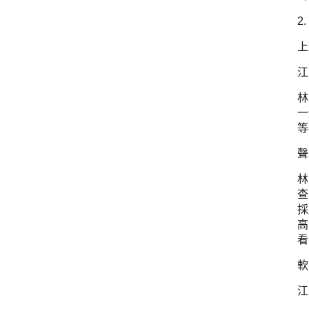
2
上
江
林
一
等
聲
林
查
採
高
看
軟
江