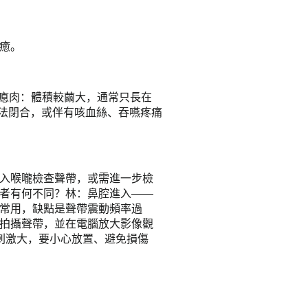
癒。
.瘜肉：體積較繭大，通常只長在
無法閉合，或伴有咳血絲、吞嚥疼痛
入喉嚨檢查聲帶，或需進一步檢
者有何不同？林：鼻腔進入——
常用，缺點是聲帶震動頻率過
拍攝聲帶，並在電腦放大影像觀
刺激大，要小心放置、避免損傷