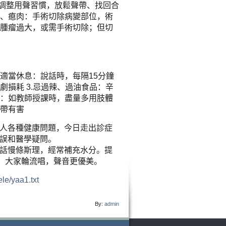
，調整用聲習慣，放鬆聲帶、找回合
繭、瘜肉：手術切除病變部位，術
期腫瘤過大，或需手術切除；但切
.適當休息：說話時，每隔15分鐘
劇損耗 3.忌過辣、過油食品：辛
慣：如教師授課時，盡量多用肢體
聲帶有害
人各種健康問題，今日走出診症
誤和醫學疑問。
話慢條斯理，經常補充水分。提
，大家輪流唱，聲音更優美。
le/yaa1.txt
By:
admin