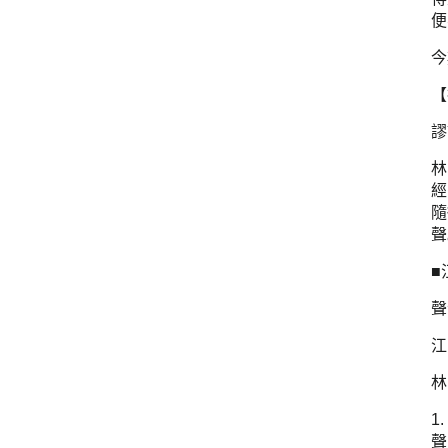
便
今
【
謬
林
經
隨
聲
■
聲
江
林
1
聲