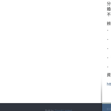
分
婚
不
辨
．
．
．
．
．
資
ht
© C
Built by
Zizsoft Limited