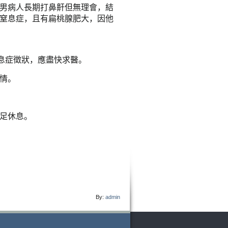
男病人長期打鼻鼾但無理會，結
窒息症，且有扁桃腺肥大，因他
息症徵狀，應盡快求醫。
情。
足休息。
By:
admin