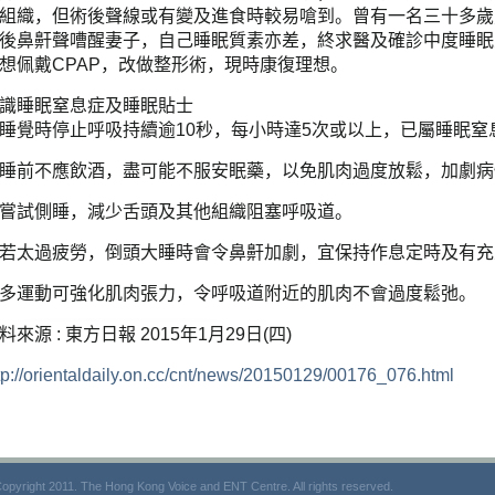
組織，但術後聲線或有變及進食時較易嗆到。曾有一名三十多歲
後鼻鼾聲嘈醒妻子，自己睡眠質素亦差，終求醫及確診中度睡眠
想佩戴CPAP，改做整形術，現時康復理想。
識睡眠窒息症及睡眠貼士
睡覺時停止呼吸持續逾10秒，每小時達5次或以上，已屬睡眠窒
睡前不應飲酒，盡可能不服安眠藥，以免肌肉過度放鬆，加劇病
嘗試側睡，減少舌頭及其他組織阻塞呼吸道。
若太過疲勞，倒頭大睡時會令鼻鼾加劇，宜保持作息定時及有充
多運動可強化肌肉張力，令呼吸道附近的肌肉不會過度鬆弛。
料來源 : 東方日報 2015年1月29日(四)
tp://orientaldaily.on.cc/cnt/news/20150129/00176_076.html
opyright 2011. The Hong Kong Voice and ENT Centre. All rights reserved.