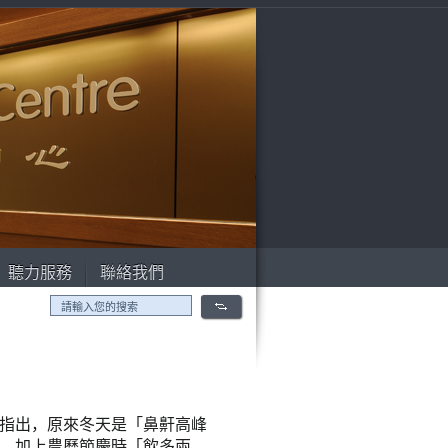
聽力服務
聯絡我們
指出，原來冬天是「鼻鼾高峰
，加上農曆節慶時「飲多兩