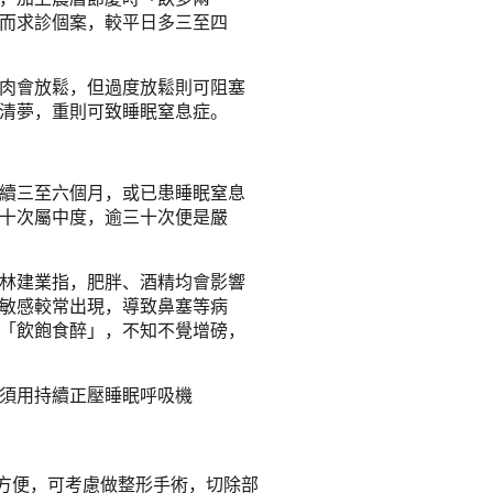
而求診個案，較平日多三至四
肉會放鬆，但過度放鬆則可阻塞
清夢，重則可致睡眠窒息症。
續三至六個月，或已患睡眠窒息
十次屬中度，逾三十次便是嚴
林建業指，肥胖、酒精均會影響
敏感較常出現，導致鼻塞等病
「飲飽食醉」，不知不覺增磅，
須用持續正壓睡眠呼吸機
不方便，可考慮做整形手術，切除部