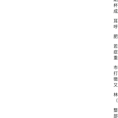
杯
成
耳
呼
肥
若
症
重
市
打
徵
又
林
（
整
部