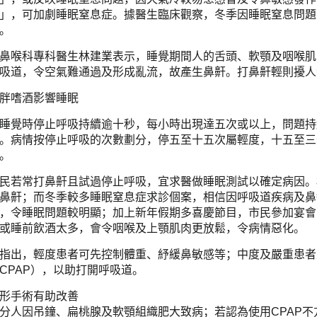
」，可加劇睡眠窒息症。據醫生臨床觀察，冬季因睡眠窒息問題
。
鼻喉科專科醫生林建業表示，睡覺期間人的舌頭、軟顎及咽喉肌
吸道，令空氣難通過及形成亂流，故產生鼻鼾。打鼻鼾輕則擾人
胖嗜酒影響睡眠
睡覺時停止呼吸持續逾十秒，每小時出現達五次或以上，問題持
。病情按停止呼吸的次數劃分，停五至十五次屬輕度，十五至三
。
民若常打鼻鼾且試過停止呼吸，宜求醫做睡眠測試以確定病因。
鼻鼾；而冬季較多睡眠窒息症求診個案，相信因呼吸道疾病及鼻
，令睡眠問題較明顯；加上新年假期多喜慶節目，市民參加宴會
或睡前飲酒太多，會令咽喉及上顎肌肉更放鬆，令病情惡化。
指出，輕度患者可先控制體重、紓緩鼻敏感等；中度及嚴重患者
CPAP），以助打開呼吸道。
形手術有助改善
分人因吊鐘、扁桃腺及軟顎組織肥大致病；若認為使用CPAP