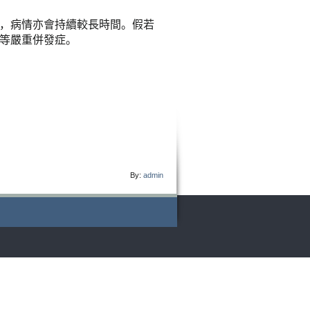
，病情亦會持續較長時間。假若
等嚴重併發症。
By:
admin