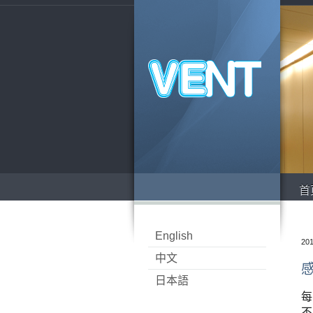
首
English
201
中文
日本語
每
不