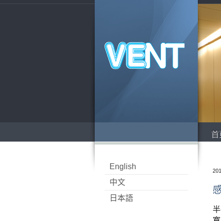
首
English
201
中文
日本語
半
寬