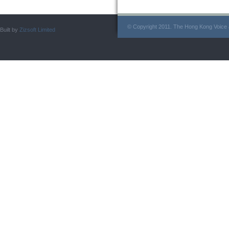
© Copyright 2011. The Hong Kong Voice a
Built by
Zizsoft Limited