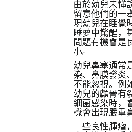
由於幼兒未懂
留意他們的一
現幼兒在睡覺
睡夢中驚醒，
問題有機會是
小。
幼兒鼻塞通常
染、鼻膜發炎
不能忽視。例
幼兒的顱骨有
細菌感染時，
機會出現嚴重
一些良性腫瘤